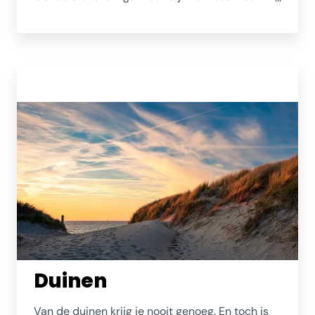
ontdekt worden. Uitmuntende 18-holes baan en
een par-3 baan, heerlijke brasserie en een
gezellige mix van (andere) aangenaam verraste
bezoekers en trotse leden.
www.grevelingenhout.nl
Duinen
Van de duinen krijg je nooit genoeg. En toch is