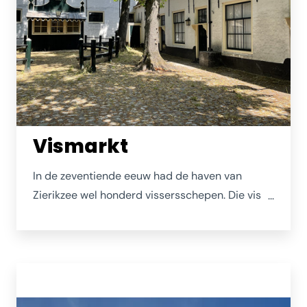
Vismarkt
In de zeventiende eeuw had de haven van
Zierikzee wel honderd vissersschepen. Die vis
werd verhandeld in de stad, vooral rondom de
Visstraat. Pas later, toen begin 1800 de vloot
flink gekrompen was, werd de markt naar de
huidige Vismarkt verplaats aan de Sint
Domusstraat 51. Een bijzonder sfeervol en