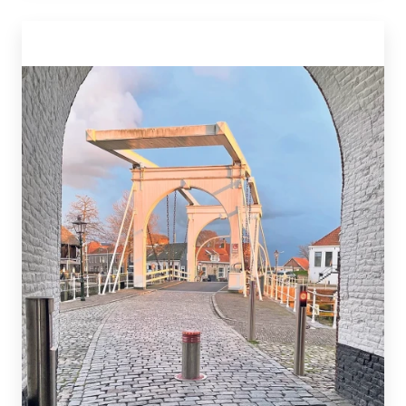
terras (er is altijd wel een beschut hoekje)
bestel een drankje, blader achteloos door de
kaart, laat je verleiden en laat het gebeuren.
Ondertussen raak je niet uitgekeken over het
water van de Oosterschelde waar je zowel de
Zeelandbrug als de Stormvloedkering ziet
liggen.