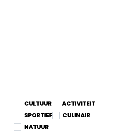
We kennen ze allemaal: de hotspots die je wat doen.
Plekjes met een verhaal, die je beslist moet zien, waar
je even moet zijn. Of iets proeven. We willen je nog
zoveel vertellen. Laat je inspireren. Met iedere tip die
je leest groeit je fascinatie én liefde voor Schouwen-
Duiveland. Op Facebook, Insta en TikTok.
CULTUUR
ACTIVITEIT
SPORTIEF
CULINAIR
NATUUR