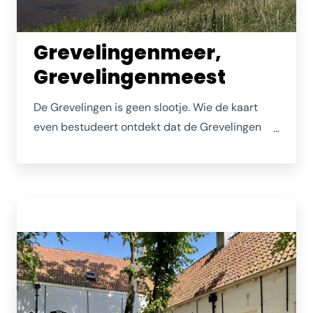
Grevelingenmeer,
Grevelingenmeest
De Grevelingen is geen slootje. Wie de kaart
even bestudeert ontdekt dat de Grevelingen
het grootste zoutwatermeer van Europa is. Met
al die ruimte en alle eilandjes (waar je ook kunt
aanleggen en overnachten) is het een
fantastisch vaargebied. Het water is er veel
helderder dan elders in Nederland en zodoende
is het meer een hotspot voor sportduikers.