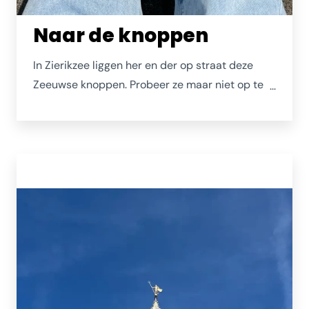
Naar de knoppen
In Zierikzee liggen her en der op straat deze
Zeeuwse knoppen. Probeer ze maar niet op te
rapen, want het kost je een bezoekje aan de
manicure. De knoppen markeren de
wandelroutes van de gratis parkeerplaatsen
naar de binnenstad. Echt, je bent er zo! Want,
parkeren binnen de grachten van Zierikzee is
alleen voor vergunninghouders, behoudens
enkele betaalde parkeerplaatsen.