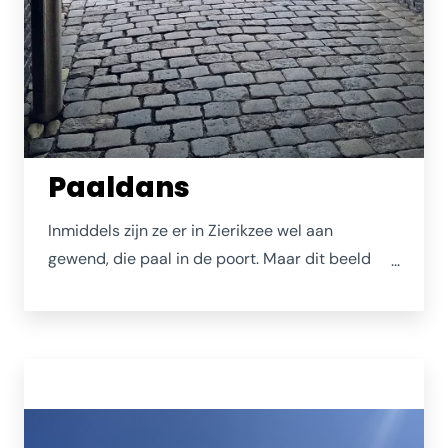
Paaldans
Inmiddels zijn ze er in Zierikzee wel aan
gewend, die paal in de poort. Maar dit beeld
verveelt nooit! Als je niet in de directe omgeving
woont (en dus een pasje hebt) zal je er alleen
op de fiets of de benenwagen van genieten. Of
je laat deze foto even goed op je inwerken...