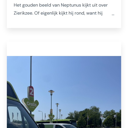
Het gouden beeld van Neptunus kijkt uit over
Zierikzee. Of eigenlijk kijkt hij rond, want hij
waait als windwijzer letterlijk met alle winden
mee, op de top van het sierlijke stadhuis van
Zierikzee in de Meelstraat. Daar is hij de
bekroning van een prachtig en bijzonder
interessant Stadhuismuseum waar de
geschiedenis van Zierikzee en de omgeving
boeiend en beeldend wordt gepresenteerd.
www.stadhuismuseum.nl