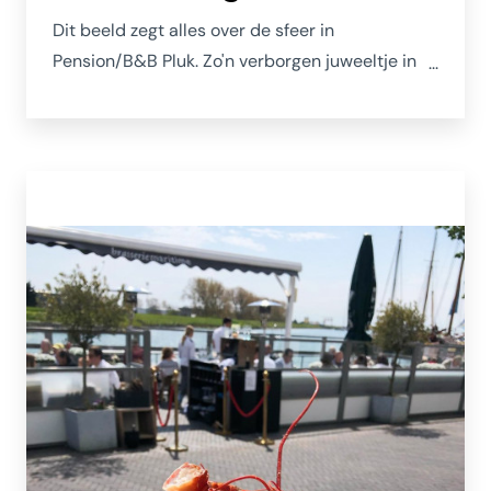
Dit beeld zegt alles over de sfeer in
Pension/B&B Pluk. Zo'n verborgen juweeltje in
één van de nauwe straatjes van Zierikzee waar
iedereen even stil blijft staan en een foto trekt.
Het zegt alles over de zorgvuldig en sfeervol
ingerichte kamers. Kijk maar: in de Maarstraat.
Of op www.bandbpluk.nl