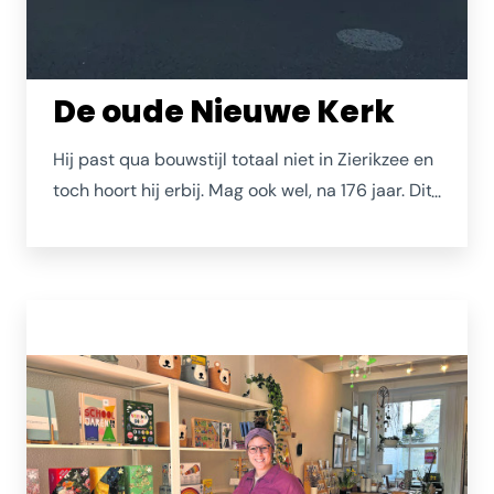
De oude Nieuwe Kerk
Hij past qua bouwstijl totaal niet in Zierikzee en
toch hoort hij erbij. Mag ook wel, na 176 jaar. Dit
was in 1835 een voordelige oplossing 'uit het
boekje' ter vervanging de
Sintlievensmonsterkerk die in 1832 was
afgebrand. Binnen is de kerk groot en saai, maar
dankzij de vele evenementen en
tentoonstellingen komt hij regelmatig tot leven
en is hij het bezoeken waard. Ook dankzij het
imposante Kam en Van der Meulen-orgel uit
1847.