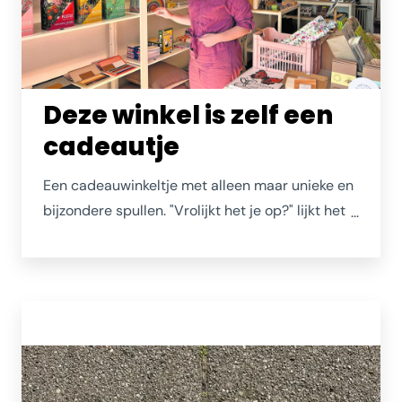
Deze winkel is zelf een
cadeautje
Een cadeauwinkeltje met alleen maar unieke en
bijzondere spullen. "Vrolijkt het je op?" lijkt het
criterium dat eigenaresse Cathelijne hanteert.
Dat geldt ook voor de zelf geïllustreerde spullen
die van haar vaardige handen komen. Het
winkeltje vol kaartjes, katoenen tassen,
kleurboeken, posters en andere vrolijkmakers
vind je in de Zierikzeese Poststraat.