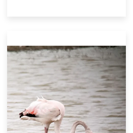
vele decennia helemaal thuis in Zierikzee. Ze
legde zich de afgelopen jaren helemaal toe op
het verder verfijnen van het familierecept voor
slagroomtruffels. Ook met Zeeuwse
ingrediënten en ook die zijn overheerlijk en niet
aan te slepen, getuige de vele mensen die bij
haar aanbellen in de Verrenieuwstraat 12 in
Zierikzee. www.droomtruffels.nl