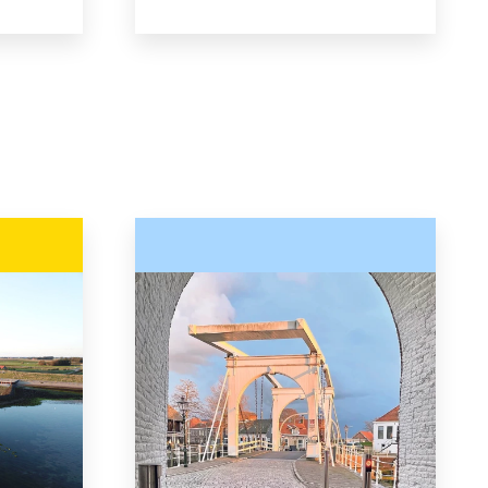
baan en
ruisen. Schouwen-Duiveland
e
heeft duinen in alle soorten en
ge mix
maten. Van stevige
m
kuitenbijters tot
rotse
rolstoelvriendelijke
out.nl
strandovergangen.