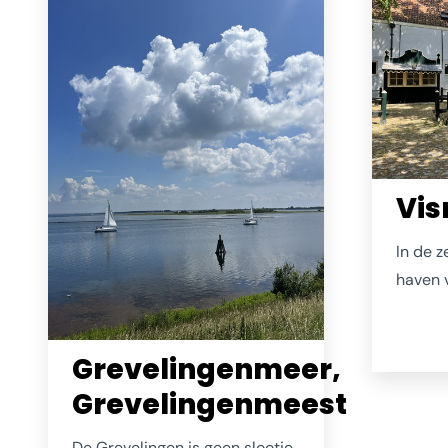
schroeven, bouten en spijkers
zaten.
Vi
In de 
haven 
honder
vis wer
Grevelingenmeer,
vooral
Pas lat
Grevelingenmeest
vloot f
De Grevelingen is geen slootje.
werd d