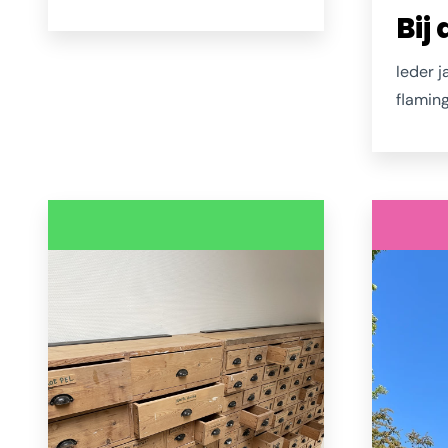
Bij
op het verder verfijnen van het
familierecept voor
Ieder j
slagroomtruffels. Ook met
flaming
Zeeuwse ingrediënten en ook
Grevel
die zijn overheerlijk en niet aan
natuurg
te slepen, getuige de vele
Kerkwe
mensen die bij haar aanbellen
heerlij
in de Verrenieuwstraat 12 in
eens he
Zierikzee.
bekend
www.droomtruffels.nl
neem da
mee.