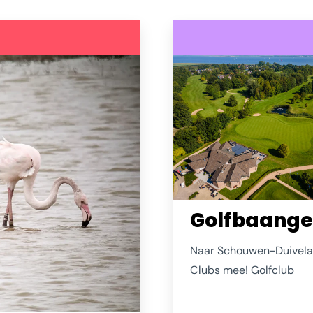
Golfbaang
Naar Schouwen-Duivel
Clubs mee! Golfclub
Grevelingenhout bij Bru
moet ontdekt worden.