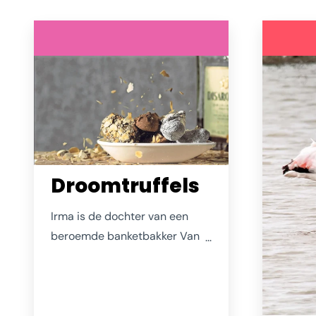
Droomtruffels
Irma is de dochter van een
beroemde banketbakker Van
der Meij uit Purmerend en al
vele decennia helemaal thuis
in Zierikzee. Ze legde zich de
afgelopen jaren helemaal toe