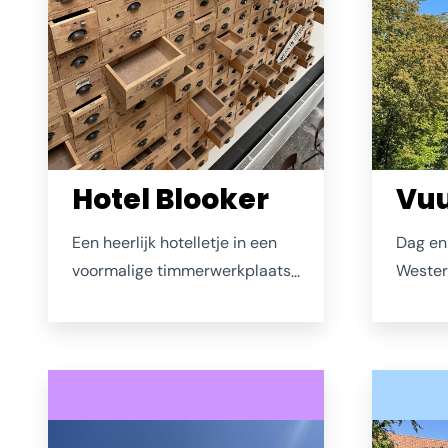
Hotel Blooker
Vuu
Een heerlijk hotelletje in een
Dag en
voormalige timmerwerkplaats,
Wester
net achter de Ring van
Schouw
Renesse. Ideaal geleden. In het
hij ver
interieur wordt je op meerdere
Want d
plekken herinnerd aan het
Haamst
verleden, zoals hier met een
muur vol kasjes waar ooit