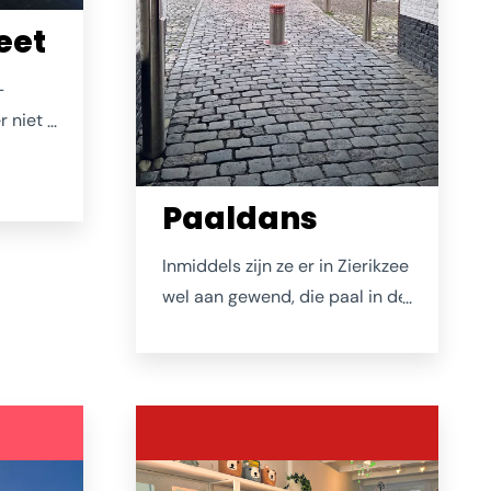
eet
-
r niet
. Aan
dijkse
Paaldans
elphoek
 op het
Inmiddels zijn ze er in Zierikzee
en
wel aan gewend, die paal in de
 een
poort. Maar dit beeld verveelt
os door
nooit! Als je niet in de directe
en en
omgeving woont (en dus een
pasje hebt) zal je er alleen op
t
de fiets of de benenwagen van
er van
genieten. Of je laat deze foto
je