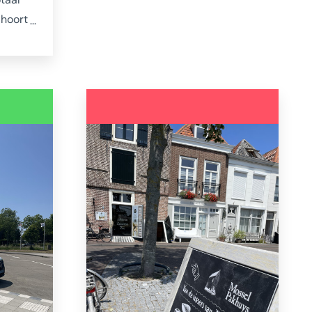
van haar vaardige handen
 hoort
komen. Het winkeltje vol
a 176
kaartjes, katoenen tassen,
kleurboeken, posters en
t het
andere vrolijkmakers vind je in
e
de Zierikzeese Poststraat.
die in
nen is
aar
enten
t hij
s hij
k
Kam en
t 1847.