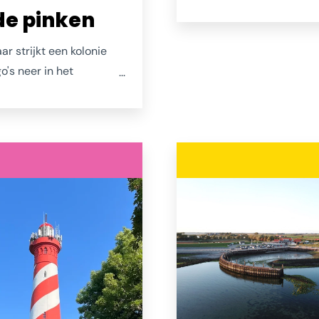
 de pinken
Uitmuntende 18-holes 
een par-3 baan, heerlijk
aar strijkt een kolonie
brasserie en een gezelli
o's neer in het
van (andere) aangenaa
ingenmeer en
verraste bezoekers en t
ebied Plan Tureluur bij
leden. www.grevelingenh
rve. Ze staan daar
k te smikkelen. Wil je
t origineel zien van de
e opblaasbare variant,
n wel je verrekijker