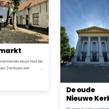
zowel de Zeelandbrug a
Stormvloedkering ziet li
smarkt
zeventiende eeuw had de
van Zierikzee wel
d vissersschepen. Die
d verhandeld in de stad,
De oude
 rondom de Visstraat.
er, toen begin 1800 de
Nieuwe Ker
link gekrompen was,
e markt naar de huidige
Hij past qua bouwstijl t