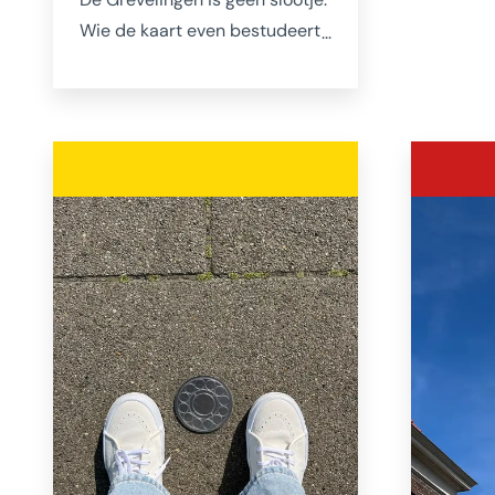
Wie de kaart even bestudeert
Vismar
ontdekt dat de Grevelingen
Domuss
het grootste zoutwatermeer
sfeerv
van Europa is. Met al die
dat ook
ruimte en alle eilandjes (waar
bij tro
je ook kunt aanleggen en
partije
overnachten) is het een
fantastisch vaargebied. Het
water is er veel helderder dan
elders in Nederland en
zodoende is het meer een
hotspot voor sportduikers.