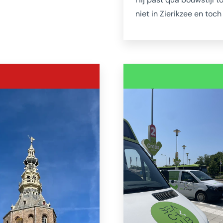
kt verplaats aan de Sint
niet in Zierikzee en toch
traat 51. Een bijzonder
hij erbij. Mag ook wel, n
ol en monumentaal hofje
jaar. Dit was in 1835 een
 bijzonder populair is
voordelige oplossing 'ui
uwerijen en andere
boekje' ter vervanging d
n.
Sintlievensmonsterkerk 
1832 was afgebrand. Bin
de kerk groot en saai, m
dankzij de vele evenem
en tentoonstellingen kom
regelmatig tot leven en i
het bezoeken waard. Oo
dankzij het imposante 
Van der Meulen-orgel ui