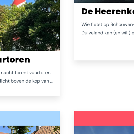
De Heerenk
Wie fietst op Schouwen
Duiveland kan (en wil!) e
omheen: De Heerenkeet
het veelgeprezen buiten
rtoren
fietspad tussen De Sch
en Zierikzee. Strijk neer
 nacht torent vuurtoren
terras (er is altijd wel e
licht boven de kop van
beschut hoekje) bestel
en uit. Maar hier gaat
drankje, blader achtelo
scholen in het groen.
de kaart, laat je verleid
át is Nieuw
laat het gebeuren.
ede: zó groen!
Ondertussen raak je nie
uitgekeken over het wat
de Oosterschelde waar 