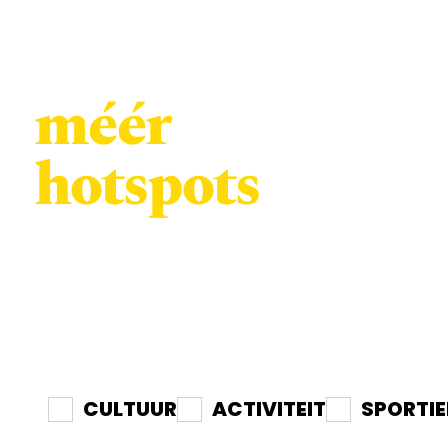
méér
We kennen z
een verhaal,
hotspots
iets proeven
Met iedere t
Schouwen-D
CULTUUR
ACTIVITEIT
SPORTIE