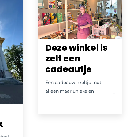
even goed op je inwerken...
ls de
ggen.
Deze winkel is
zelf een
cadeautje
Een cadeauwinkeltje met
alleen maar unieke en
bijzondere spullen. "Vrolijkt het
je op?" lijkt het criterium dat
eigenaresse Cathelijne
k
hanteert. Dat geldt ook voor de
zelf geïllustreerde spullen die
otaal