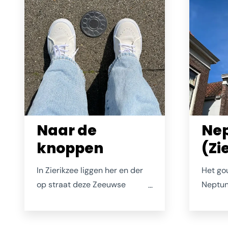
hotspot voor sportduikers.
Naar de
Nep
knoppen
(Zi
In Zierikzee liggen her en der
Het go
op straat deze Zeeuwse
Neptunu
knoppen. Probeer ze maar niet
Zierikze
op te rapen, want het kost je
rond, w
een bezoekje aan de manicure.
windwij