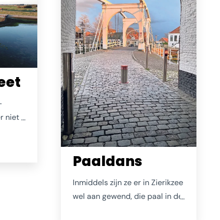
eet
-
r niet
. Aan
dijkse
Paaldans
elphoek
 op het
Inmiddels zijn ze er in Zierikzee
en
wel aan gewend, die paal in de
 een
poort. Maar dit beeld verveelt
os door