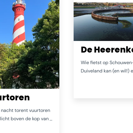
De Heerenk
Wie fietst op Schouwen
Duiveland kan (en wil!) e
omheen: De Heerenkeet
het veelgeprezen buiten
rtoren
fietspad tussen De Sch
en Zierikzee. Strijk neer
 nacht torent vuurtoren
terras (er is altijd wel e
licht boven de kop van
beschut hoekje) bestel
en uit. Maar hier gaat
drankje, blader achtelo