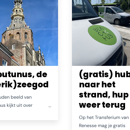
het bezoeken waard. Oo
dankzij het imposante 
Van der Meulen-orgel ui
utunus, de
(gratis) hu
erik)zeegod
naar het
strand, hup
uden beeld van
weer terug
s kijkt uit over
e. Of eigenlijk kijkt hij
Op het Transferium van
ant hij waait als
Renesse mag je gratis
zer letterlijk met alle