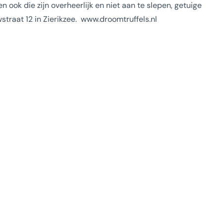
ook die zijn overheerlijk en niet aan te slepen, getuige
straat 12 in Zierikzee. www.droomtruffels.nl
e allemaal: de hotspots die je wat doen. Plekjes met
 die je beslist moet zien, waar je even moet zijn. Of
. We willen je nog zoveel vertellen. Laat je inspireren.
ip die je leest groeit je fascinatie én liefde voor
uiveland. Op Facebook, Insta en TikTok.