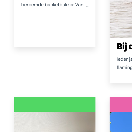
beroemde banketbakker Van
der Meij uit Purmerend en al
vele decennia helemaal thuis
in Zierikzee. Ze legde zich de
afgelopen jaren helemaal toe
Bij
op het verder verfijnen van het
familierecept voor
Ieder j
slagroomtruffels. Ook met
flaming
Zeeuwse ingrediënten en ook
Grevel
die zijn overheerlijk en niet aan
natuurg
te slepen, getuige de vele
Kerkwe
mensen die bij haar aanbellen
heerlij
in de Verrenieuwstraat 12 in
eens he
Zierikzee.
bekend
www.droomtruffels.nl
neem da