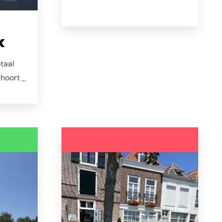
bijzondere spullen. "Vrolijkt het
je op?" lijkt het criterium dat
eigenaresse Cathelijne
k
hanteert. Dat geldt ook voor de
zelf geïllustreerde spullen die
otaal
van haar vaardige handen
 hoort
komen. Het winkeltje vol
a 176
kaartjes, katoenen tassen,
kleurboeken, posters en
t het
andere vrolijkmakers vind je in
e
de Zierikzeese Poststraat.
die in
nen is
aar
enten
t hij
s hij