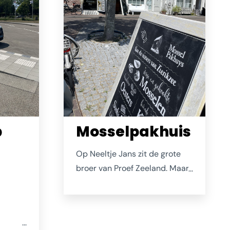
k
Kam en
t 1847.
b
Mosselpakhuis
Op Neeltje Jans zit de grote
broer van Proef Zeeland. Maar,
Zierikzee heeft een klein, fijn
winkeltje waar een iets kleiner
assortiment wordt
aangeboden. Op de Nieuwe