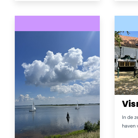
Renesse. Ideaal geleden. In het
hij ver
interieur wordt je op meerdere
Want d
plekken herinnerd aan het
Haamst
verleden, zoals hier met een
muur vol kasjes waar ooit
schroeven, bouten en spijkers
zaten.
Vi
In de 
haven 
honder