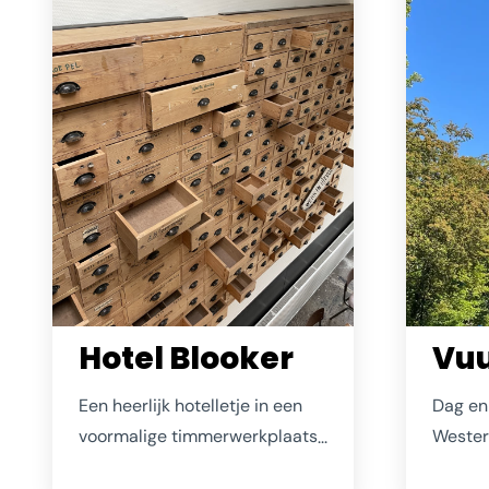
mee.
Hotel Blooker
Vuu
Een heerlijk hotelletje in een
Dag en
voormalige timmerwerkplaats,
Wester
net achter de Ring van
Schouw