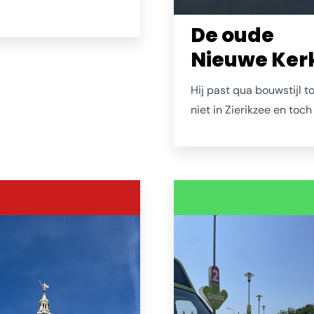
d verhandeld in de stad,
De oude
 rondom de Visstraat.
er, toen begin 1800 de
Nieuwe Ker
link gekrompen was,
e markt naar de huidige
Hij past qua bouwstijl t
kt verplaats aan de Sint
niet in Zierikzee en toch
traat 51. Een bijzonder
hij erbij. Mag ook wel, n
ol en monumentaal hofje
jaar. Dit was in 1835 een
 bijzonder populair is
voordelige oplossing 'ui
uwerijen en andere
boekje' ter vervanging d
n.
Sintlievensmonsterkerk 
1832 was afgebrand. Bin
de kerk groot en saai, m
dankzij de vele evenem
en tentoonstellingen kom
regelmatig tot leven en i