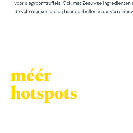
voor slagroomtruffels. Ook met Zeeuwse ingrediënten en 
de vele mensen die bij haar aanbellen in de Verrenieuw
méér
We kennen z
een verhaal,
hotspots
iets proeven
Met iedere t
Schouwen-D