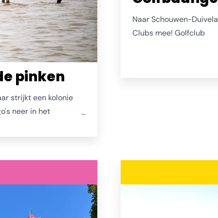
Naar Schouwen-Duivel
Clubs mee! Golfclub
Grevelingenhout bij Bru
moet ontdekt worden.
 de pinken
Uitmuntende 18-holes 
een par-3 baan, heerlijk
aar strijkt een kolonie
brasserie en een gezelli
o's neer in het
van (andere) aangenaa
ingenmeer en
verraste bezoekers en t
ebied Plan Tureluur bij
leden. www.grevelingenh
rve. Ze staan daar
k te smikkelen. Wil je
t origineel zien van de
e opblaasbare variant,
n wel je verrekijker