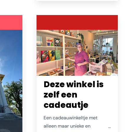
nooit! Als je niet in de directe
en en
omgeving woont (en dus een
pasje hebt) zal je er alleen op
t
de fiets of de benenwagen van
er van
genieten. Of je laat deze foto
je
even goed op je inwerken...
ls de
ggen.
Deze winkel is
zelf een
cadeautje
Een cadeauwinkeltje met
alleen maar unieke en