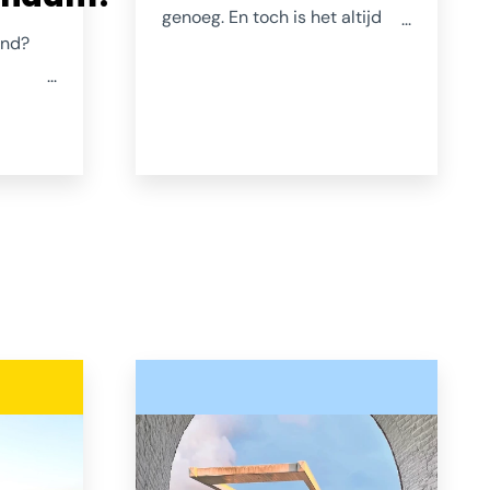
genoeg. En toch is het altijd
and?
weer een magisch moment als
je na een stevige wandeling
inisse
het water ziet nadat je in de
verte de branding hoorde
baan en
ruisen. Schouwen-Duiveland
e
heeft duinen in alle soorten en
ge mix
maten. Van stevige
m
kuitenbijters tot
rotse
rolstoelvriendelijke
out.nl
strandovergangen.