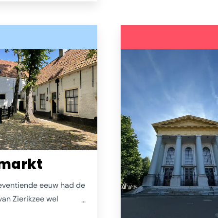
scholen in het groen.
de kaart, laat je verleid
át is Nieuw
laat het gebeuren.
ede: zó groen!
Ondertussen raak je nie
uitgekeken over het wat
de Oosterschelde waar 
zowel de Zeelandbrug a
Stormvloedkering ziet li
smarkt
zeventiende eeuw had de
van Zierikzee wel
d vissersschepen. Die