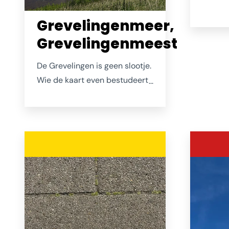
vis wer
Grevelingenmeer,
vooral
Pas lat
Grevelingenmeest
vloot f
De Grevelingen is geen slootje.
werd d
Wie de kaart even bestudeert
Vismar
ontdekt dat de Grevelingen
Domuss
het grootste zoutwatermeer
sfeerv
van Europa is. Met al die
dat ook
ruimte en alle eilandjes (waar
bij tro
je ook kunt aanleggen en
partije
overnachten) is het een
fantastisch vaargebied. Het
water is er veel helderder dan
elders in Nederland en
zodoende is het meer een